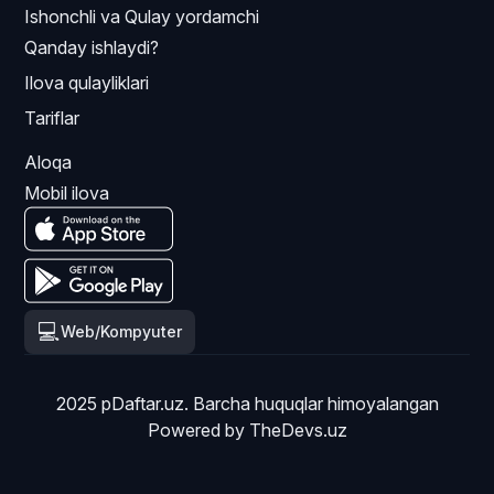
Ishonchli va Qulay yordamchi
Qanday ishlaydi?
Ilova qulayliklari
Tariflar
Aloqa
Mobil ilova
💻
Web/Kompyuter
2025 pDaftar.uz. Barcha huquqlar himoyalangan
Powered by
TheDevs.uz