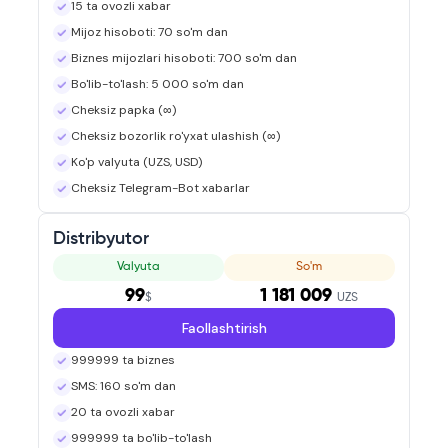
15 ta ovozli xabar
Mijoz hisoboti: 70 so'm dan
Biznes mijozlari hisoboti: 700 so'm dan
Bo'lib-to'lash: 5 000 so'm dan
Cheksiz papka (∞)
Cheksiz bozorlik ro'yxat ulashish (∞)
Ko'p valyuta (UZS, USD)
Cheksiz Telegram-Bot xabarlar
Distribyutor
Valyuta
So'm
99
1 181 009
$
UZS
Faollashtirish
999999 ta biznes
SMS: 160 so'm dan
20 ta ovozli xabar
999999 ta bo'lib-to'lash