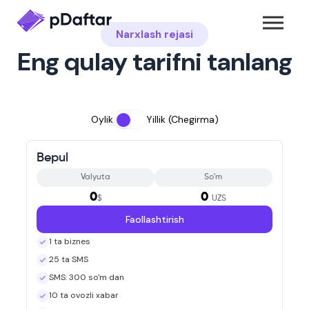
Narxlash rejasi
Eng qulay tarifni tanlang
Oylik
Yillik (Chegirma)
Bepul
Valyuta
So'm
0
0
$
UZS
Faollashtirish
1 ta biznes
25 ta SMS
SMS: 300 so'm dan
10 ta ovozli xabar