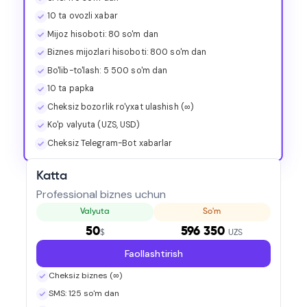
10 ta ovozli xabar
Mijoz hisoboti: 80 so'm dan
Biznes mijozlari hisoboti: 800 so'm dan
Bo'lib-to'lash: 5 500 so'm dan
10 ta papka
Cheksiz bozorlik ro'yxat ulashish (∞)
Ko'p valyuta (UZS, USD)
Cheksiz Telegram-Bot xabarlar
Katta
Professional biznes uchun
Valyuta
So'm
50
596 350
$
UZS
Faollashtirish
Cheksiz biznes (∞)
SMS: 125 so'm dan