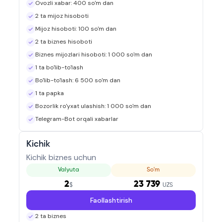
Ovozli xabar: 400 so'm dan
2 ta mijoz hisoboti
Mijoz hisoboti: 100 so'm dan
2 ta biznes hisoboti
Biznes mijozlari hisoboti: 1 000 so'm dan
1 ta bo'lib-to'lash
Bo'lib-to'lash: 6 500 so'm dan
1 ta papka
Bozorlik ro'yxat ulashish: 1 000 so'm dan
Telegram-Bot orqali xabarlar
Kichik
Kichik biznes uchun
Valyuta
So'm
2
23 739
$
UZS
Faollashtirish
2 ta biznes