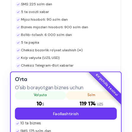
SMS: 225 so'm dan
5 ta ovozli xabar
Mijoz hisoboti: 90 so'm dan
Biznes mijozlari hisoboti: 900 so'm dan
Bo'lib-to'lash: 6 000 so'm dan
5 ta papka
Cheksiz bozorlik ro'yxat ulashish (∞)
Ko'p valyuta (UZS, USD)
Cheksiz Telegram-Bot xabarlar
Ko'pchilik tanlovi
O'rta
O'sib borayotgan biznes uchun
Valyuta
So'm
10
119 174
$
UZS
Faollashtirish
10 ta biznes
SMS: 175 so'm dan