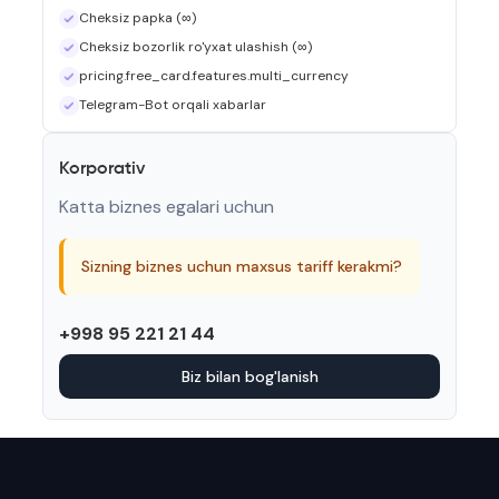
Cheksiz papka (∞)
Cheksiz bozorlik ro'yxat ulashish (∞)
pricing.free_card.features.multi_currency
Telegram-Bot orqali xabarlar
Korporativ
Katta biznes egalari uchun
Sizning biznes uchun maxsus tariff kerakmi?
+998 95 221 21 44
Biz bilan bog'lanish