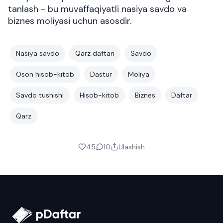
tanlash - bu muvaffaqiyatli nasiya savdo va
biznes moliyasi uchun asosdir.
Nasiya savdo
Qarz daftari
Savdo
Oson hisob-kitob
Dastur
Moliya
Savdo tushishi
Hisob-kitob
Biznes
Daftar
Qarz
45
10
Ulashish