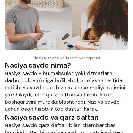
Nasiya savdo va kredit boshqaruvi
Nasiya savdo nima?
Nasiya savdo - bu mahsulot yoki xizmatlarni
darhol to'lov o'rniga bo'lib-bo'lib to'lash shartida
sotish. Bu savdo turi biznes uchun moliya oqimini
yaxshilaydi, lekin qarz daftari va hisob-kitob
boshqaruvini murakkablashtiradi. Nasiya savdo
uchun oson hisob-kitob dasturi kerak.
Nasiya savdo va qarz daftari
Nasiya savdo qarz daftari bilan chambarchas
bog'liqdir. Har bir nasiya savdo operatsiyasi qarz