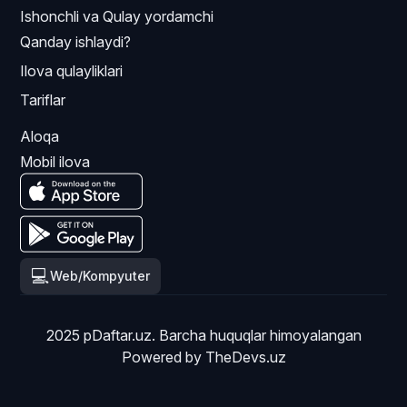
Ishonchli va Qulay yordamchi
Qanday ishlaydi?
Ilova qulayliklari
Tariflar
Aloqa
Mobil ilova
💻
Web/Kompyuter
2025 pDaftar.uz. Barcha huquqlar himoyalangan
Powered by
TheDevs.uz