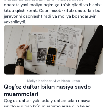
operatsiyasi moliya oqimiga ta'sir qiladi va hisob-
kitob qilish kerak. Oson hisob-kitob dasturlari bu
jarayonni osonlashtiradi va moliya boshqaruvini
yaxshilaydi.
Moliya boshqaruvi va hisob-kitob
Qog'oz daftar bilan nasiya savdo
muammolari
Qog'oz daftar yoki oddiy daftar bilan nasiya
savdo yuritish ko'p muammolarga olib keladi: