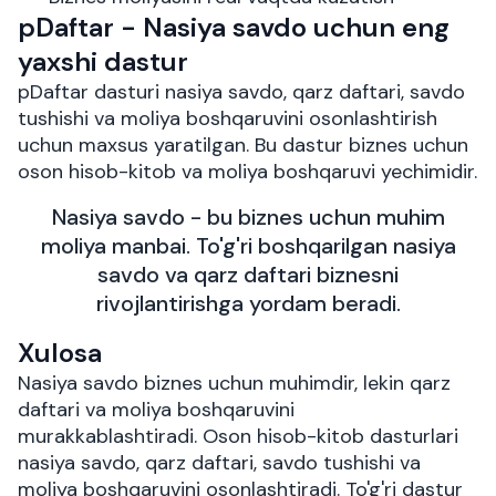
pDaftar - Nasiya savdo uchun eng
yaxshi dastur
pDaftar dasturi nasiya savdo, qarz daftari, savdo
tushishi va moliya boshqaruvini osonlashtirish
uchun maxsus yaratilgan. Bu dastur biznes uchun
oson hisob-kitob va moliya boshqaruvi yechimidir.
Nasiya savdo - bu biznes uchun muhim
moliya manbai. To'g'ri boshqarilgan nasiya
savdo va qarz daftari biznesni
rivojlantirishga yordam beradi.
Xulosa
Nasiya savdo biznes uchun muhimdir, lekin qarz
daftari va moliya boshqaruvini
murakkablashtiradi. Oson hisob-kitob dasturlari
nasiya savdo, qarz daftari, savdo tushishi va
moliya boshqaruvini osonlashtiradi. To'g'ri dastur