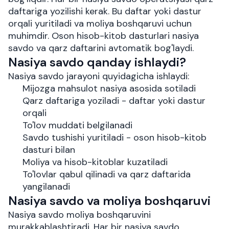
daftariga yozilishi kerak. Bu daftar yoki dastur
orqali yuritiladi va moliya boshqaruvi uchun
muhimdir. Oson hisob-kitob dasturlari nasiya
savdo va qarz daftarini avtomatik bog'laydi.
Nasiya savdo qanday ishlaydi?
Nasiya savdo jarayoni quyidagicha ishlaydi:
Mijozga mahsulot nasiya asosida sotiladi
Qarz daftariga yoziladi - daftar yoki dastur
orqali
To'lov muddati belgilanadi
Savdo tushishi yuritiladi - oson hisob-kitob
dasturi bilan
Moliya va hisob-kitoblar kuzatiladi
To'lovlar qabul qilinadi va qarz daftarida
yangilanadi
Nasiya savdo va moliya boshqaruvi
Nasiya savdo moliya boshqaruvini
murakkablashtiradi. Har bir nasiya savdo