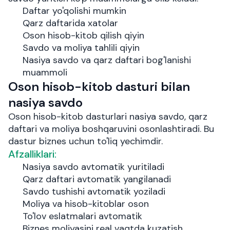
Daftar yo'qolishi mumkin
Qarz daftarida xatolar
Oson hisob-kitob qilish qiyin
Savdo va moliya tahlili qiyin
Nasiya savdo va qarz daftari bog'lanishi
muammoli
Oson hisob-kitob dasturi bilan
nasiya savdo
Oson hisob-kitob dasturlari nasiya savdo, qarz
daftari va moliya boshqaruvini osonlashtiradi. Bu
dastur biznes uchun to'liq yechimdir.
Afzalliklari:
Nasiya savdo avtomatik yuritiladi
Qarz daftari avtomatik yangilanadi
Savdo tushishi avtomatik yoziladi
Moliya va hisob-kitoblar oson
To'lov eslatmalari avtomatik
Biznes moliyasini real vaqtda kuzatish