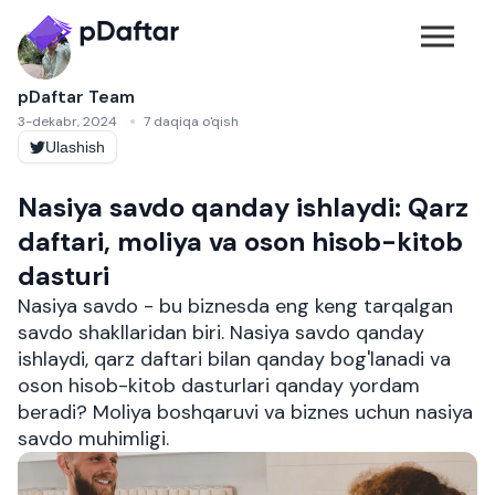
pDaftar Team
3-dekabr, 2024
7 daqiqa o'qish
Ulashish
Nasiya savdo qanday ishlaydi: Qarz
daftari, moliya va oson hisob-kitob
dasturi
Nasiya savdo - bu biznesda eng keng tarqalgan
savdo shakllaridan biri. Nasiya savdo qanday
ishlaydi, qarz daftari bilan qanday bog'lanadi va
oson hisob-kitob dasturlari qanday yordam
beradi? Moliya boshqaruvi va biznes uchun nasiya
savdo muhimligi.